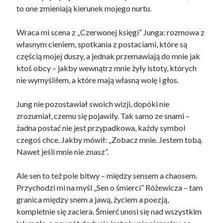
to one zmieniają kierunek mojego nurtu.
Wraca mi scena z „Czerwonej księgi” Junga: rozmowa z
własnym cieniem, spotkania z postaciami, które są
częścią mojej duszy, a jednak przemawiają do mnie jak
ktoś obcy – jakby wewnątrz mnie żyły istoty, których
nie wymyśliłem, a które mają własną wolę i głos.
Jung nie pozostawiał swoich wizji, dopóki nie
zrozumiał, czemu się pojawiły. Tak samo ze snami –
żadna postać nie jest przypadkowa, każdy symbol
czegoś chce. Jakby mówił: „Zobacz mnie. Jestem tobą.
Nawet jeśli mnie nie znasz”.
Ale sen to też pole bitwy – między sensem a chaosem.
Przychodzi mi na myśl „Sen o śmierci” Różewicza – tam
granica między snem a jawą, życiem a poezją,
kompletnie się zaciera. Śmierć unosi się nad wszystkim