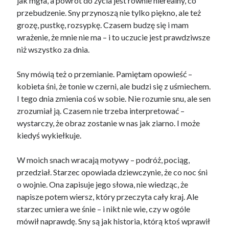
jak mgła, a powrót do życia jest równie nierealny, co
przebudzenie. Sny przynoszą nie tylko piękno, ale też
grozę, pustkę, rozsypkę. Czasem budzę się i mam
wrażenie, że mnie nie ma – i to uczucie jest prawdziwsze
niż wszystko za dnia.
Sny mówią też o przemianie. Pamiętam opowieść –
kobieta śni, że tonie w czerni, ale budzi się z uśmiechem.
I tego dnia zmienia coś w sobie. Nie rozumie snu, ale sen
zrozumiał ją. Czasem nie trzeba interpretować –
wystarczy, że obraz zostanie w nas jak ziarno. I może
kiedyś wykiełkuje.
W moich snach wracają motywy – podróż, pociąg,
przedział. Starzec opowiada dziewczynie, że co noc śni
o wojnie. Ona zapisuje jego słowa, nie wiedząc, że
napisze potem wiersz, który przeczyta cały kraj. Ale
starzec umiera we śnie – i nikt nie wie, czy w ogóle
mówił naprawdę. Sny są jak historia, którą ktoś wprawił