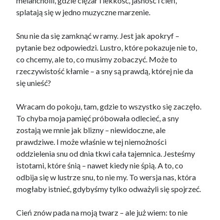
melancholii, gdzie ciężar i lekkość, jasność i cień,
splatają się w jedno muzyczne marzenie.
Snu nie da się zamknąć w ramy. Jest jak apokryf –
pytanie bez odpowiedzi. Lustro, które pokazuje nie to,
co chcemy, ale to, co musimy zobaczyć. Może to
rzeczywistość kłamie – a sny są prawdą, której nie da
się unieść?
Wracam do pokoju, tam, gdzie to wszystko się zaczęło.
To chyba moja pamięć próbowała odlecieć, a sny
zostają we mnie jak blizny – niewidoczne, ale
prawdziwe. I może właśnie w tej niemożności
oddzielenia snu od dnia tkwi cała tajemnica. Jesteśmy
istotami, które śnią – nawet kiedy nie śpią. A to, co
odbija się w lustrze snu, to nie my. To wersja nas, która
mogłaby istnieć, gdybyśmy tylko odważyli się spojrzeć.
Cień znów pada na moją twarz – ale już wiem: to nie