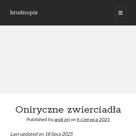
brudnopis
open
primary
Sidebar
menu
Search
Ostatnie wpisy
Moja wina
Świętość czy przyzwyczajenie?
Koniec przedstawienia
Krąg nienawiści
Oniryczne zwierciadła
Po co?
Published by
andrzej
on
6 czerwca 2025
Najnowsze komentarze
Last updated on 18 lipca 2025