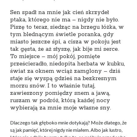
Sen spadł na mnie jak cień skrzydeł
ptaka, którego nie ma – nigdy nie było.
Piszę to teraz, siedząc na brzegu łóżka, w
Tagi
tym blednącym świetle poranka, gdy
BLOGOWY AUTO
(14)
miasto jeszcze śpi, a cisza w pokoju jest
tak gęsta, że aż słyszę, jak bije mi serce.
To miejsce – mój pokój, pomięte
prześcieradło, niedopita herbata w kubku,
świat za oknem wciąż zamglony – dziś
staje się wyspą gdzieś na bezkresnym
morzu snów. I to właśnie tutaj,
zawieszony pomiędzy snem a jawą,
ruszam w podróż, którą każdej nocy
wybierają za mnie moje własne sny.
Dlaczego tak głęboko mnie dotykają? Może dlatego, że
są jak pamięć, której nigdy nie miałem. Albo jak lustro,