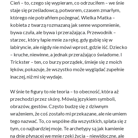
Cień – to, czego się wypieram, co odrzuciłem – we śnie
staje się prześladowcą, potworem, czasem zmarłym,
którego nie potrafiłem pożegnać. Wielka Matka –
kobieta z twarzą rozmazaną jak senne wspomnienie,
bywa czuła, ale bywa i przerażająca. Przewodnik –
starzec, który łapie mnie za rękę, gdy gubię się w
labiryncie, ale nigdy nie mówi wprost, gdzie iść. Dziecko
– kruche, niewinne, a jednak przerażająco świadome. I
Trickster – ten, co burzy porządek, śmieje się z moich
lęków, pokazuje, że wszystko może wyglądać zupełnie
inaczej, niż mi się wydaje.
W śnie te figury to nie teoria – to obecność, która aż
przechodzi przez skórę. Mówią językiem symboli,
obrazów, gestów. Często budzę się z dziwnym
wrażeniem, że coś zostało mi przekazane, ale nie umiem
tego nazwać. To, co wspólne dla wszystkich, splata się z
tym, co najbardziej moje. Te archetypy są jak kamienie
na dnie płynącej we mnie rzeki życia – niewidoczne, ale