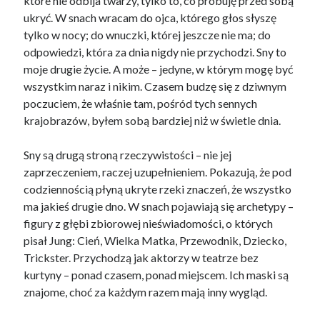
które nie odbija twarzy, tylko to, co próbuję przed sobą
ukryć. W snach wracam do ojca, którego głos słyszę
tylko w nocy; do wnuczki, której jeszcze nie ma; do
odpowiedzi, która za dnia nigdy nie przychodzi. Sny to
moje drugie życie. A może – jedyne, w którym mogę być
wszystkim naraz i nikim. Czasem budzę się z dziwnym
poczuciem, że właśnie tam, pośród tych sennych
krajobrazów, byłem sobą bardziej niż w świetle dnia.
Sny są drugą stroną rzeczywistości – nie jej
zaprzeczeniem, raczej uzupełnieniem. Pokazują, że pod
codziennością płyną ukryte rzeki znaczeń, że wszystko
ma jakieś drugie dno. W snach pojawiają się archetypy –
figury z głębi zbiorowej nieświadomości, o których
pisał Jung: Cień, Wielka Matka, Przewodnik, Dziecko,
Trickster. Przychodzą jak aktorzy w teatrze bez
kurtyny – ponad czasem, ponad miejscem. Ich maski są
znajome, choć za każdym razem mają inny wygląd.