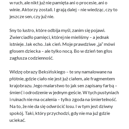
w ruch, ale nikt już nie pamięta ani o procesie, ani o
winie. Aktorzy zostali. I grają dalej – nie wiedząc, czy to
jeszcze sen, czy już nie.
Sny to lustro, które odbija myśl, zanim się pojawi.
Zwierciadło pamięci, której nie mieliśmy – a jednak
istnieje. Jak echo. Jak cień. Moje prawdziwe „ja” mówi
głosem dziecka – ale tylko nocą. Bo w dzień ten głos
zagłusza codzienność.
Widzę obrazy Beksińskiego – te sny namalowane na
płótnie, gdzie ciało nie jest już ciałem, ale fragmentem
krajobrazu. Jego malarstwo to jak sen zapisany farbą –
śmierć i odrodzenie w jednym geście. W tych pustyniach
i ruinach nie ma ocalenia – tylko zgoda na śmiertelność.
Na to, że nie da się odwrócić losu. I w tym jest dziwny
spokój. Taki, który przychodzi, gdy nie ma już gdzie
uciekać.