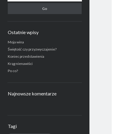
Ostatnie wpisy
Moja wina
Świętość czy przyzwyczajenie?
Koniec przedstawienia
Krąg nienawiści
Po co?
Najnowsze komentarze
Tagi