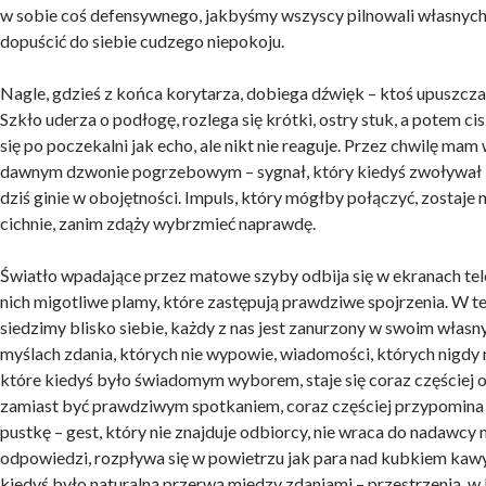
w sobie coś defensywnego, jakbyśmy wszyscy pilnowali własnych 
dopuścić do siebie cudzego niepokoju.
Nagle, gdzieś z końca korytarza, dobiega dźwięk – ktoś upuszcza
Szkło uderza o podłogę, rozlega się krótki, ostry stuk, a potem c
się po poczekalni jak echo, ale nikt nie reaguje. Przez chwilę mam 
dawnym dzwonie pogrzebowym – sygnał, który kiedyś zwoływał l
dziś ginie w obojętności. Impuls, który mógłby połączyć, zostaje 
cichnie, zanim zdąży wybrzmieć naprawdę.
Światło wpadające przez matowe szyby odbija się w ekranach te
nich migotliwe plamy, które zastępują prawdziwe spojrzenia. W te
siedzimy blisko siebie, każdy z nas jest zanurzony w swoim własn
myślach zdania, których nie wypowie, wiadomości, których nigdy n
które kiedyś było świadomym wyborem, staje się coraz częściej
zamiast być prawdziwym spotkaniem, coraz częściej przypomina
pustkę – gest, który nie znajduje odbiorcy, nie wraca do nadawcy
odpowiedzi, rozpływa się w powietrzu jak para nad kubkiem kawy
kiedyś było naturalną przerwą między zdaniami – przestrzenią, w