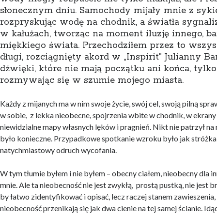
słonecznym dniu. Samochody mijały mnie z syki
rozpryskując wodę na chodnik, a światła sygnaliza
w kałużach, tworząc na moment iluzję innego, ba
miękkiego świata. Przechodziłem przez to wszys
długi, rozciągnięty akord w „Inspirit” Julianny B
dźwięki, które nie mają początku ani końca, tylko
rozmywając się w szumie mojego miasta.
Każdy z mijanych ma w nim swoje życie, swój cel, swoją pilną sp
w sobie, z lekka nieobecne, spojrzenia wbite w chodnik, w ekrany
niewidzialne mapy własnych lęków i pragnień. Nikt nie patrzył na n
było konieczne. Przypadkowe spotkanie wzroku było jak stróżka
natychmiastowy odruch wycofania.
W tym tłumie byłem i nie byłem – obecny ciałem, nieobecny dla inn
mnie. Ale ta nieobecność nie jest zwykłą, prostą pustką, nie jest 
by łatwo zidentyfikować i opisać, lecz raczej stanem zawieszenia
nieobecność przenikają się jak dwa cienie na tej samej ścianie. Idąc