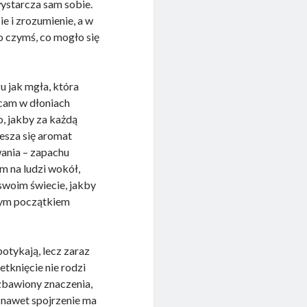
wystarcza sam sobie.
e i zrozumienie, a w
o czymś, co mogło się
u jak mgła, która
acam w dłoniach
o, jakby za każdą
iesza się aromat
wania – zapachu
am na ludzi wokół,
 swoim świecie, jakby
nym początkiem
otykają, lecz zaraz
tknięcie nie rodzi
ozbawiony znaczenia,
 nawet spojrzenie ma