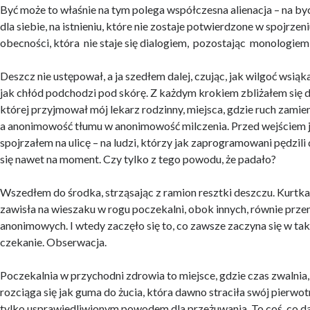
Być może to właśnie na tym polega współczesna alienacja – na byciu
dla siebie, na istnieniu, które nie zostaje potwierdzone w spojrzen
obecności, która nie staje się dialogiem, pozostając monologiem 
Deszcz nie ustępował, a ja szedłem dalej, czując, jak wilgoć wsiąk
jak chłód podchodzi pod skórę. Z każdym krokiem zbliżałem się 
której przyjmował mój lekarz rodzinny, miejsca, gdzie ruch zamien
a anonimowość tłumu w anonimowość milczenia. Przed wejściem j
spojrzałem na ulicę – na ludzi, którzy jak zaprogramowani pędzili 
się nawet na moment. Czy tylko z tego powodu, że padało?
Wszedłem do środka, strząsając z ramion resztki deszczu. Kurtka
zawisła na wieszaku w rogu poczekalni, obok innych, równie prz
anonimowych. I wtedy zaczęło się to, co zawsze zaczyna się w tak
czekanie. Obserwacja.
Poczekalnia w przychodni zdrowia to miejsce, gdzie czas zwalnia,
rozciąga się jak guma do żucia, która dawno straciła swój pierwotn
tylko usprawiedliwionym powodem dla przeżuwania. To coś, co da