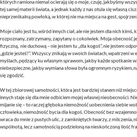
których ramiona niemal ocierają się o moje, czuję, jakbyśmy wszy
tej samej materii świata, a jednak każdy z nas otula się własną cis
nieprzenikalną powłoką, w której nie ma miejsca na gest, spojrzeni
Moje ciało jest tu, wśród innych ciał, ale nie jestem dla nich kimś
rozpoznany, zatrzymany, zapytany o cokolwiek. Moja obecność j
fizyczną, nie duchową – nie jestem tu „dla kogoś”, nie jestem odp
„gdzie jesteś?”. Wszyscy znikają w swoich światach, wpatrzeni w 
myślach, pędzący ku własnym sprawom, jakby każde spotkanie w
niebezpieczne, jakby wymiana słowa była ogromnym ryzykiem, na 
się zgodzić.
W tej zbiorowej samotności, która jest bardziej stanem niż miejs
innych staje się dla mnie odbiciem mojej własnej nieobecności. Ni
mijanie się – to raczej głęboka niemożność uobecnienia siebie w
człowieka, niemożność bycia dla kogoś. Obecność bez wzajemności
wraca do mnie z pustych ulic, z zamkniętych twarzy, z milczenia,
wspólnotą, lecz samotnością podzieloną na nieskończoną ilość f