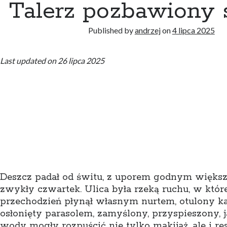
Talerz pozbawiony
Published by
andrzej
on
4 lipca 2025
Last updated on 26 lipca 2025
Deszcz padał od świtu, z uporem godnym więks
zwykły czwartek. Ulica była rzeką ruchu, w któr
przechodzień płynął własnym nurtem, otulony k
osłonięty parasolem, zamyślony, przyspieszony, 
wody mogły rozpuścić nie tylko makijaż, ale i re