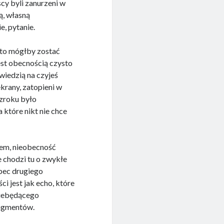
scy byli zanurzeni w
zą, własną
e, pytanie.
, kto mógłby zostać
est obecnością czysto
owiedzią na czyjeś
ekrany, zatopieni w
zroku było
które nikt nie chce
cem, nieobecność
e chodzi tu o zwykłe
obec drugiego
 jest jak echo, które
 niebędącego
ragmentów.