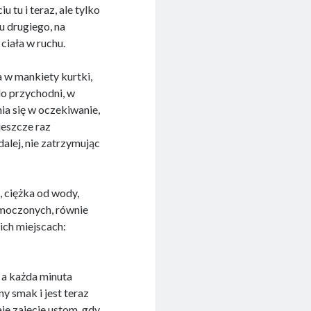
 tu i teraz, ale tylko
iu drugiego, na
ciała w ruchu.
a w mankiety kurtki,
do przychodni, w
ia się w oczekiwanie,
eszcze raz
dalej, nie zatrzymując
, ciężka od wody,
emoczonych, równie
ich miejscach:
 a każda minuta
y smak i jest teraz
je zajęcie ustom, gdy