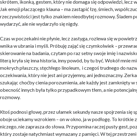
skrótem, ikonką, gestem, który nie domaga się odpowiedzi, lecz 
Jak emoji płaczącego klauna – ma zastąpić łzę, śmiech, współczuci
rzeczywistości jest tylko znakiem nieodbytej rozmowy. Śladem p
wydarzyć, ale nie wydarzyło się nigdy.
Czas w poczekalni nie płynie, lecz zastyga, rozlewa się w powietrz
wnika w ubrania i myśli. Próbuję zająć się czymkolwiek – przewr
skierowanie na badania, czytam po raz setny swoje imię i nazwisk
literą kryła się inna historia, inny powód, by tu być. Wokół mnie m
mokrych płaszczy, stęchłego linoleum, i czegoś trudnego do naz
oczekiwania, który nie jest ani przyjemny, ani jednoznaczny. Zerk
szukając choćby cienia porozumienia, ale każdy jest zamknięty w
obecność innych była tylko przypadkowym tłem, a nie potencjal
rozmowy.
Ktoś podnosi głowę, przez ułamek sekundy nasze spojrzenia się sp
oboje uciekamy wzrokiem – on w okno, ja w podłogę. To krótkie ze
niczego, nie zaprasza do słowa. Przypomina raczej pusty gest, p
który zostaje natychmiast wymazany z pamięci. W tej przestrzeni