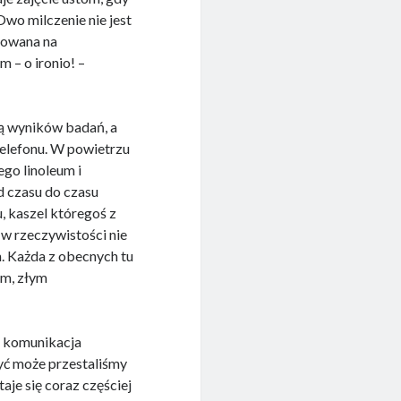
Owo milczenie nie jest
okowana na
 – o ironio! –
tą wyników badań, a
telefonu. W powietrzu
ego linoleum i
d czasu do czasu
u, kaszel któregoś z
w rzeczywistości nie
. Każda z obecnych tu
em, złym
le komunikacja
być może przestaliśmy
aje się coraz częściej