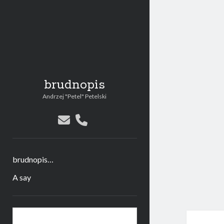
brudnopis
Andrzej "Petel" Petelski
email
phone
brudnopis…
A say
Sidebar
Search