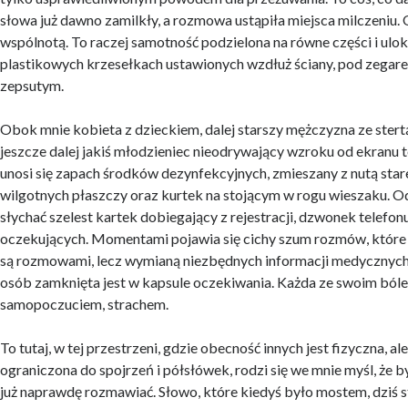
słowa już dawno zamilkły, a rozmowa ustąpiła miejsca milczeniu. 
wspólnotą. To raczej samotność podzielona na równe części i ul
plastikowych krzesełkach ustawionych wzdłuż ściany, pod zegarem
zepsutym.
Obok mnie kobieta z dzieckiem, dalej starszy mężczyzna ze ster
jeszcze dalej jakiś młodzieniec nieodrywający wzroku od ekranu 
unosi się zapach środków dezynfekcyjnych, zmieszany z nutą star
wilgotnych płaszczy oraz kurtek na stojącym w rogu wieszaku. O
słychać szelest kartek dobiegający z rejestracji, dzwonek telefon
oczekujących. Momentami pojawia się cichy szum rozmów, które 
są rozmowami, lecz wymianą niezbędnych informacji medycznych
osób zamknięta jest w kapsule oczekiwania. Każda ze swoim ból
samopoczuciem, strachem.
To tutaj, w tej przestrzeni, gdzie obecność innych jest fizyczna, a
ograniczona do spojrzeń i półsłówek, rodzi się we mnie myśl, że 
już naprawdę rozmawiać. Słowo, które kiedyś było mostem, dziś st