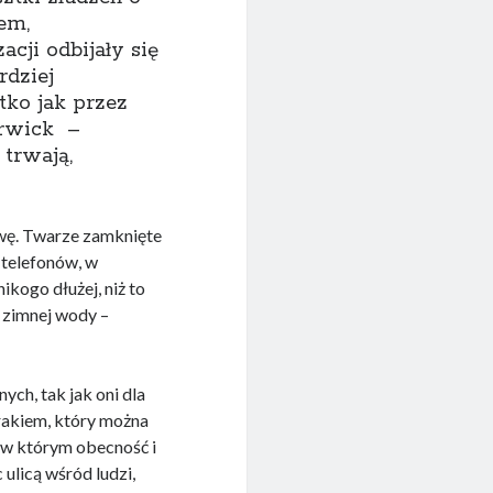
em,
cji odbijały się
rdziej
tko jak przez
arwick –
 trwają,
rawę. Twarze zamknięte
 telefonów, w
ikogo dłużej, niż to
 zimnej wody –
ych, tak jak oni dla
brakiem, który można
, w którym obecność i
 ulicą wśród ludzi,