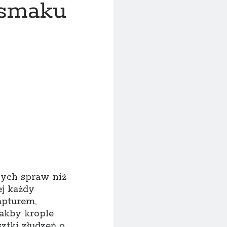
 smaku
zych spraw niż
ej każdy
apturem,
jakby krople
sztki złudzeń o