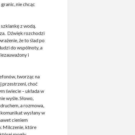
granic, nie chcąc
 szklankę z wodą.
isza. Dźwięk rozchodzi
wrażenie, że to ślad po
udzi do wspólnoty, a
niezauważony i
lefonów, tworząc na
j przestrzeni, choć
ym świecie – układa w
ie wyśle. Słowo,
 odruchem, a rozmowa,
 komunikat wysłany w
 nawet cieniem
. Milczenie, które
 której mogły