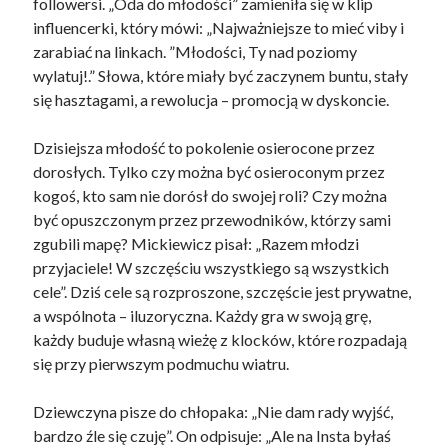
followersi. „Oda do młodości” zamieniła się w klip
influencerki, który mówi: „Najważniejsze to mieć viby i
zarabiać na linkach. ”Młodości, Ty nad poziomy
wylatuj!.” Słowa, które miały być zaczynem buntu, stały
się hasztagami, a rewolucja – promocją w dyskoncie.
Dzisiejsza młodość to pokolenie osierocone przez
dorosłych. Tylko czy można być osieroconym przez
kogoś, kto sam nie dorósł do swojej roli? Czy można
być opuszczonym przez przewodników, którzy sami
zgubili mapę? Mickiewicz pisał: „Razem młodzi
przyjaciele! W szczęściu wszystkiego są wszystkich
cele”. Dziś cele są rozproszone, szczęście jest prywatne,
a wspólnota – iluzoryczna. Każdy gra w swoją grę,
każdy buduje własną wieżę z klocków, które rozpadają
się przy pierwszym podmuchu wiatru.
Dziewczyna pisze do chłopaka: „Nie dam rady wyjść,
bardzo źle się czuję”. On odpisuje: „Ale na Insta byłaś