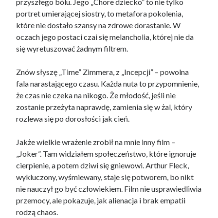
przyszłego bólu. Jego „Chore dziecko” to nie tylko
portret umierającej siostry, to metafora pokolenia,
które nie dostało szansy na zdrowe dorastanie. W
oczach jego postaci czai się melancholia, której nie da
się wyretuszować żadnym filtrem.
Znów słyszę „Time” Zimmera, z „Incepcji” – powolna
fala narastającego czasu. Każda nuta to przypomnienie,
że czas nie czeka na nikogo. Że młodość, jeśli nie
zostanie przeżyta naprawdę, zamienia się w żal, który
rozlewa się po dorosłości jak cień.
Jakże wielkie wrażenie zrobił na mnie inny film –
„Joker”. Tam widziałem społeczeństwo, które ignoruje
cierpienie, a potem dziwi się gniewowi. Arthur Fleck,
wykluczony, wyśmiewany, staje się potworem, bo nikt
nie nauczył go być człowiekiem. Film nie usprawiedliwia
przemocy, ale pokazuje, jak alienacja i brak empatii
rodzą chaos.