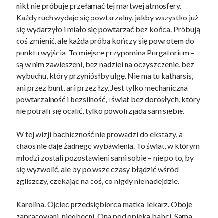
nikt nie próbuje przełamać tej martwej atmosfery.
Każdy ruch wydaje się powtarzalny, jakby wszystko już
się wydarzyło i miało się powtarzać bez końca. Próbują
coś zmienić, ale każda próba kończy się powrotem do
punktu wyjścia. To miejsce przypomina Purgatorium –
są w nim zawieszeni, bez nadziei na oczyszczenie, bez
wybuchu, który przyniósłby ulgę. Nie ma tu katharsis,
ani przez bunt, ani przez łzy. Jest tylko mechaniczna
powtarzalność i bezsilność, i świat bez dorosłych, który
nie potrafi się ocalić, tylko powoli zjada sam siebie.
W tej wizji bachiczność nie prowadzi do ekstazy, a
chaos nie daje żadnego wybawienia. To świat, w którym
młodzi zostali pozostawieni sami sobie – nie po to, by
się wyzwolić, ale by po wsze czasy błądzić wśród
zgliszczy, czekając na coś, co nigdy nie nadejdzie.
Karolina. Ojciec przedsiębiorca matka, lekarz. Oboje
zapracowani, nieobecni. Ona pod opieką babci. Sama.