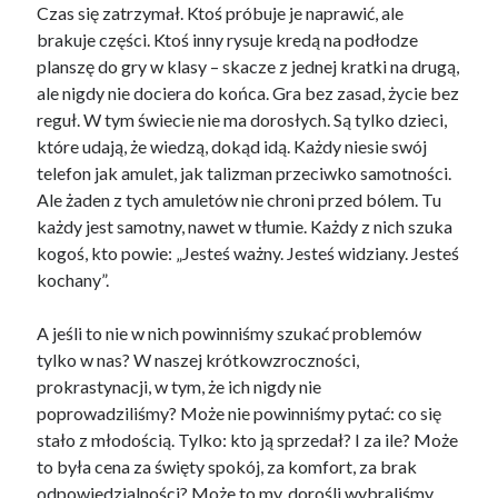
Czas się zatrzymał. Ktoś próbuje je naprawić, ale
brakuje części. Ktoś inny rysuje kredą na podłodze
planszę do gry w klasy – skacze z jednej kratki na drugą,
ale nigdy nie dociera do końca. Gra bez zasad, życie bez
reguł. W tym świecie nie ma dorosłych. Są tylko dzieci,
które udają, że wiedzą, dokąd idą. Każdy niesie swój
telefon jak amulet, jak talizman przeciwko samotności.
Ale żaden z tych amuletów nie chroni przed bólem. Tu
każdy jest samotny, nawet w tłumie. Każdy z nich szuka
kogoś, kto powie: „Jesteś ważny. Jesteś widziany. Jesteś
kochany”.
A jeśli to nie w nich powinniśmy szukać problemów
tylko w nas? W naszej krótkowzroczności,
prokrastynacji, w tym, że ich nigdy nie
poprowadziliśmy? Może nie powinniśmy pytać: co się
stało z młodością. Tylko: kto ją sprzedał? I za ile? Może
to była cena za święty spokój, za komfort, za brak
odpowiedzialności? Może to my, dorośli wybraliśmy