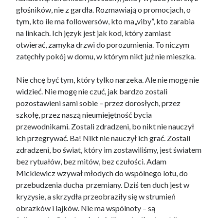
głośników, nie z gardła. Rozmawiają o promocjach, o
tym, kto ile ma followersów, kto ma„viby”, kto zarabia
na linkach. Ich język jest jak kod, który zamiast
otwierać, zamyka drzwi do porozumienia. To niczym
zatęchły pokój w domu, w którym nikt już nie mieszka.
Nie chcę być tym, który tylko narzeka. Ale nie mogę nie
widzieć. Nie mogę nie czuć, jak bardzo zostali
pozostawieni sami sobie – przez dorosłych, przez
szkołę, przez naszą nieumiejętność bycia
przewodnikami. Zostali zdradzeni, bo nikt nie nauczył
ich przegrywać. Ba! Nikt nie nauczył ich grać. Zostali
zdradzeni, bo świat, który im zostawiliśmy, jest światem
bez rytuałów, bez mitów, bez czułości. Adam
Mickiewicz wzywał młodych do wspólnego lotu, do
przebudzenia ducha przemiany. Dziś ten duch jest w
kryzysie, a skrzydła przeobraziły się w strumień
obrazków i lajków. Nie ma wspólnoty – są