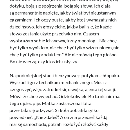
dotyku, boją się spojrzenia, boją się słowa. Ich ciała
są permanentnie napięte, jakby świat był nieustannym
egzaminem. Ich oczy puste, jakby ktoś wymazał z nich
dzieciństwo. Ich głosy ciche, jakby bali się, że każde
słowo zostanie użyte przeciwko nim. Czasem
wyobrażam sobie ich wewnętrzny monolog: „Nie chcę
być tylko wynikiem, nie chcę być tylko wizerunkiem, nie
chcę być tylko produktem.” Ale nie mówią tego głośno.
Bo nie wierzą, czy ktoś ich usłyszy.
Na podmiejskiej stacji benzynowej spotykam chłopaka.
Wyrzucili go z technikum mechanicznego. Musi z
czegoś żyć, więc zatrudnił się u wujka, ajenta tej stacji.
Mówi, że chce wyjechać. Gdziekolwiek. Bo tu nic nie ma.
Jego ojciec pije. Matka zastraszona i bita
przestała się odzywać. Szkoła potrafiła tylko
powiedzieć: „Nie zdałeś”. A on zna przecież każdą
markę samochodu, potrafi rozłożyć i złożyć każdy