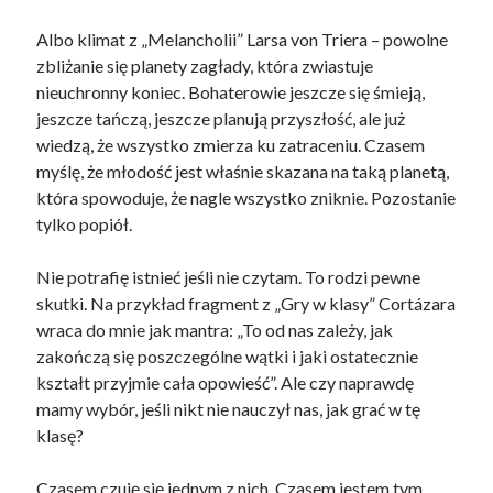
Albo klimat z „Melancholii” Larsa von Triera – powolne
zbliżanie się planety zagłady, która zwiastuje
nieuchronny koniec. Bohaterowie jeszcze się śmieją,
jeszcze tańczą, jeszcze planują przyszłość, ale już
wiedzą, że wszystko zmierza ku zatraceniu. Czasem
myślę, że młodość jest właśnie skazana na taką planetą,
która spowoduje, że nagle wszystko zniknie. Pozostanie
tylko popiół.
Nie potrafię istnieć jeśli nie czytam. To rodzi pewne
skutki. Na przykład fragment z „Gry w klasy” Cortázara
wraca do mnie jak mantra: „To od nas zależy, jak
zakończą się poszczególne wątki i jaki ostatecznie
kształt przyjmie cała opowieść”. Ale czy naprawdę
mamy wybór, jeśli nikt nie nauczył nas, jak grać w tę
klasę?
Czasem czuję się jednym z nich. Czasem jestem tym