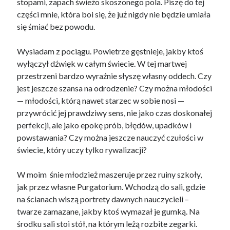
stopami, zapach świeżo skoszonego pola. Piszę do tej
części mnie, która boi się, że już nigdy nie będzie umiała
się śmiać bez powodu.
Wysiadam z pociągu. Powietrze gęstnieje, jakby ktoś
wyłączył dźwięk w całym świecie. W tej martwej
przestrzeni bardzo wyraźnie słyszę własny oddech. Czy
jest jeszcze szansa na odrodzenie? Czy można młodości
— młodości, którą nawet starzec w sobie nosi —
przywrócić jej prawdziwy sens, nie jako czas doskonałej
perfekcji, ale jako epokę prób, błędów, upadków i
powstawania? Czy można jeszcze nauczyć czułości w
świecie, który uczy tylko rywalizacji?
W moim śnie młodzież maszeruje przez ruiny szkoły,
jak przez własne Purgatorium. Wchodzą do sali, gdzie
na ścianach wiszą portrety dawnych nauczycieli –
twarze zamazane, jakby ktoś wymazał je gumką. Na
środku sali stoi stół, na którym leżą rozbite zegarki.