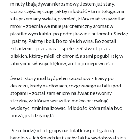
minuty tkają dywan nierozmowy. Jestem już stary.
Coraz częściej czuję, jakby młodość – ta mitologiczna
siła przemiany świata, promień, który miał rozświetlać
mrok – zdechła we mnie jak chemiczny aromat w
plastikowym kubku po podłej kawie z automatu. Siedzę
i patrzę. Patrzę i boli. Bo to nie ich wina. Bo zostali
zdradzeni. I przez nas — społeczeństwo. I przez
bliskich, którzy mieli ich chronić, a sami pogubili się w
labiryncie własnych lęków, ambicji i niepewności.
Świat, który miał być pełen zapachów – trawy po
deszczu, kredy na dłoniach, rozgrzanego asfaltu pod
stopami – został zamieniony na świat bezwonny,
sterylny, w którym wszystko można przewinąć,
wyciszyć, zminimalizować. Młodość, która miała być
burzą, jest dziś mgłą.
Przechodzę obok grupy nastolatków pod galerią
handlową. Ich śmiech jest suchy, jakby wydobywał się z