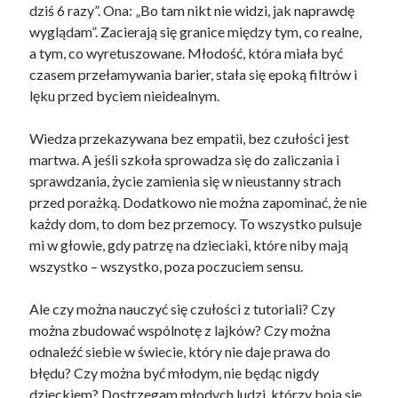
dziś 6 razy”. Ona: „Bo tam nikt nie widzi, jak naprawdę
wyglądam”. Zacierają się granice między tym, co realne,
a tym, co wyretuszowane. Młodość, która miała być
czasem przełamywania barier, stała się epoką filtrów i
lęku przed byciem nieidealnym.
Wiedza przekazywana bez empatii, bez czułości jest
martwa. A jeśli szkoła sprowadza się do zaliczania i
sprawdzania, życie zamienia się w nieustanny strach
przed porażką. Dodatkowo nie można zapominać, że nie
każdy dom, to dom bez przemocy. To wszystko pulsuje
mi w głowie, gdy patrzę na dzieciaki, które niby mają
wszystko – wszystko, poza poczuciem sensu.
Ale czy można nauczyć się czułości z tutoriali? Czy
można zbudować wspólnotę z lajków? Czy można
odnaleźć siebie w świecie, który nie daje prawa do
błędu? Czy można być młodym, nie będąc nigdy
dzieckiem? Dostrzegam młodych ludzi, którzy boją się