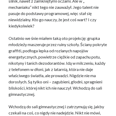
silnik, nawet z zamkniętymi oczami. Ale w „
mechaniaku” nikt tego nie zauważył. Jego talent nie
pasuje do podstawy programowej, więc stał się
niewidzialny. Kto go nauczy, że jest coś wart? I czy
kiedykolwiek?
Ostatnio we śnie miałem taką oto projekcję: grupka
młodzieży maszeruje przez ruiny szkoły. Ściany pokryte
graffiti, podłoga lepka od rozlanych napojów
energetycznych, powietrze ciężkie od zapachu potu,
nikotyny i tanich dezodorantów. Idą w milczeniu, każdy
z telefonem w dłoni, jak z latarnią, która nie daje
właściwego światła, ale prowadzi. Nigdzie nie ma
dorosłych. Są tylko oni – zagubieni, głodni, spragnieni
bliskości, której nikt ich nie nauczył. Wchodzą do sali
gimnastycznej.
Wchodzą do sali gimnastycznej i zatrzymują się, jakby
czekali na coś, co nigdy nie nadejdzie. Nikt nie mówi,