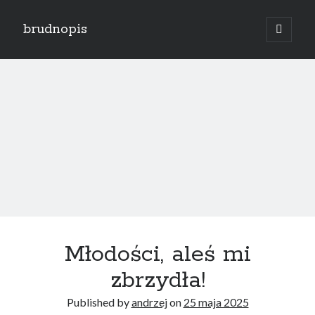
brudnopis
open
primary
Sidebar
menu
Search
Ostatnie wpisy
Moja wina
Świętość czy przyzwyczajenie?
Koniec przedstawienia
Krąg nienawiści
Młodości, aleś mi
Po co?
zbrzydła!
Published by
andrzej
on
25 maja 2025
Najnowsze komentarze