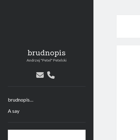
brudnopis
Andrzej "Petel" Petelski
email
phone
brudnopis…
A say
Sidebar
Search