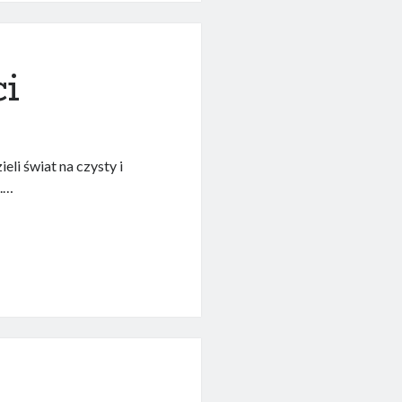
i
eli świat na czysty i
ę.…