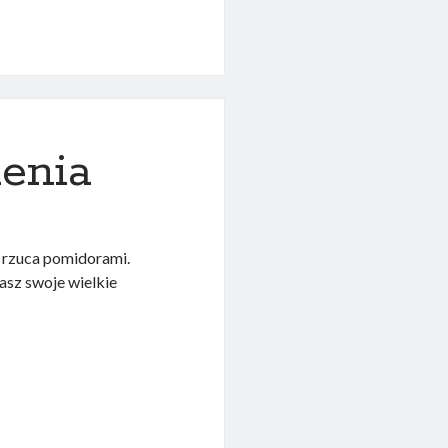
nie?
enia
e rzuca pomidorami.
rasz swoje wielkie
ia