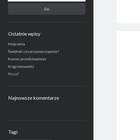
Ostatnie wpisy
Moja wina
Świętość czy przyzwyczajenie?
Koniec przedstawienia
Krąg nienawiści
Po co?
Najnowsze komentarze
Tagi