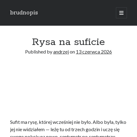
brudnopis
open
primary
Sidebar
menu
Search
Rysa na suficie
Published by
andrzej
on
13 czerwca 2026
Ostatnie wpisy
Moja wina
Świętość czy przyzwyczajenie?
Koniec przedstawienia
Krąg nienawiści
Po co?
Sufit ma rysę, której wcześniej nie było. Albo była, tylko
jej nie widziałem — leżę tu od trzech godzin i uczę się
Najnowsze komentarze
swego pokoju na nowo, centymetr po centymetrze,