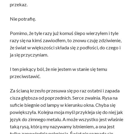
przekaz.
Nie potrafię.
Pomimo, że tyle razy już komuś ślepo wierzyłem i tyle
razy się na kimś zawiodłem, to znowu czuję zdziwienie,
że świat w większości składa się z podłości, do czego i
ja się przyczyniam.
I ten piekący ból, że nie jestem w stanie się temu
przeciwstawić.
Za ścianą krzesło przesuwa się po raz ostatni i zapada
cisza głębsza od poprzednich. Serce zwalnia. Rysa na
suficie biegnie od lampy w kierunku okna. Chyba się
powiększyła. Kolejna moja myśl przykleja się do niej jak
język do zimnego metalu. A może wszystko jest właśnie
taką rysą, którą my nazywamy istnieniem, a ona jest
tylko zapowiedzią pęknięcia. Świat nie rozpada się