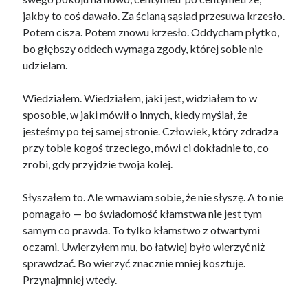
jakby to coś dawało. Za ścianą sąsiad przesuwa krzesło.
Potem cisza. Potem znowu krzesło. Oddycham płytko,
bo głębszy oddech wymaga zgody, której sobie nie
Tagi
udzielam.
BLOGOWY AUTO
(14)
Wiedziałem. Wiedziałem, jaki jest, widziałem to w
sposobie, w jaki mówił o innych, kiedy myślał, że
jesteśmy po tej samej stronie. Człowiek, który zdradza
przy tobie kogoś trzeciego, mówi ci dokładnie to, co
zrobi, gdy przyjdzie twoja kolej.
Słyszałem to. Ale wmawiam sobie, że nie słyszę. A to nie
pomagało — bo świadomość kłamstwa nie jest tym
samym co prawda. To tylko kłamstwo z otwartymi
oczami. Uwierzyłem mu, bo łatwiej było wierzyć niż
sprawdzać. Bo wierzyć znacznie mniej kosztuje.
Przynajmniej wtedy.