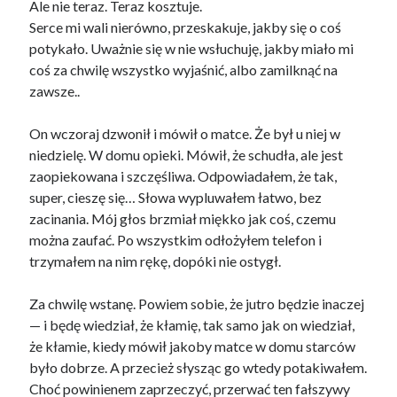
Ale nie teraz. Teraz kosztuje.
Serce mi wali nierówno, przeskakuje, jakby się o coś
potykało. Uważnie się w nie wsłuchuję, jakby miało mi
coś za chwilę wszystko wyjaśnić, albo zamilknąć na
zawsze..
On wczoraj dzwonił i mówił o matce. Że był u niej w
niedzielę. W domu opieki. Mówił, że schudła, ale jest
zaopiekowana i szczęśliwa. Odpowiadałem, że tak,
super, cieszę się… Słowa wypluwałem łatwo, bez
zacinania. Mój głos brzmiał miękko jak coś, czemu
można zaufać. Po wszystkim odłożyłem telefon i
trzymałem na nim rękę, dopóki nie ostygł.
Za chwilę wstanę. Powiem sobie, że jutro będzie inaczej
— i będę wiedział, że kłamię, tak samo jak on wiedział,
że kłamie, kiedy mówił jakoby matce w domu starców
było dobrze. A przecież słysząc go wtedy potakiwałem.
Choć powinienem zaprzeczyć, przerwać ten fałszywy