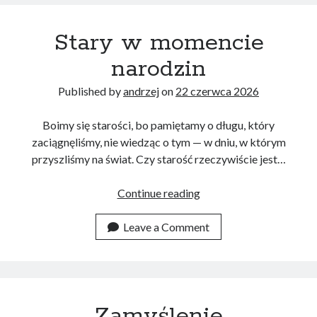
Stary w momencie
narodzin
Published by
andrzej
on
22 czerwca 2026
Boimy się starości, bo pamiętamy o długu, który
zaciągnęliśmy, nie wiedząc o tym — w dniu, w którym
przyszliśmy na świat. Czy starość rzeczywiście jest…
Stary
Continue reading
w
momencie
Leave a Comment
narodzin
Zamyślenie