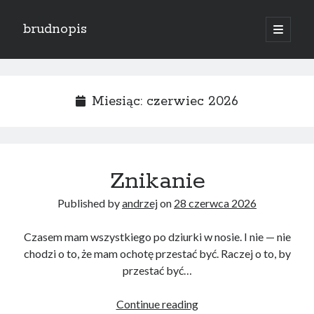
brudnopis
open
primary
Sidebar
menu
Search
Miesiąc:
czerwiec 2026
Ostatnie wpisy
Znikanie
Moja wina
Świętość czy przyzwyczajenie?
Published by
andrzej
on
28 czerwca 2026
Koniec przedstawienia
Krąg nienawiści
Czasem mam wszystkiego po dziurki w nosie. I nie — nie
Po co?
chodzi o to, że mam ochotę przestać być. Raczej o to, by
przestać być…
Najnowsze komentarze
Znikanie
Continue reading