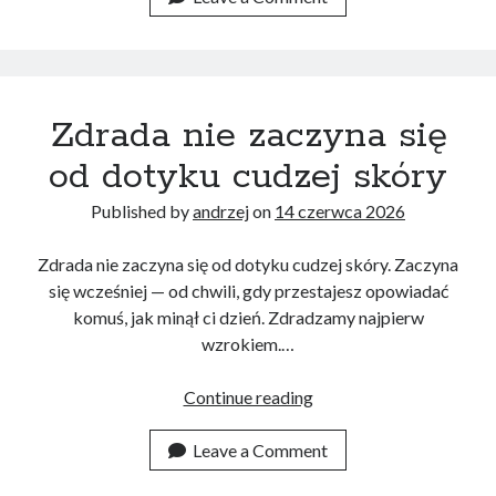
Zdrada nie zaczyna się
od dotyku cudzej skóry
Published by
andrzej
on
14 czerwca 2026
Zdrada nie zaczyna się od dotyku cudzej skóry. Zaczyna
się wcześniej — od chwili, gdy przestajesz opowiadać
komuś, jak minął ci dzień. Zdradzamy najpierw
wzrokiem.…
Zdrada
Continue reading
nie
zaczyna
Leave a Comment
się