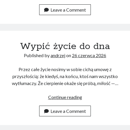
Leave a Comment
Tagi
BLOGOWY AUTO
(14)
Wypić życie do dna
Published by
andrzej
on
26 czerwca 2026
Przez całe życie nosimy w sobie cichą umowę z
przyszłością: że kiedyś, na końcu, ktoś nam wszystko
wytłumaczy. Że cierpienie okaże się próbą, miłość —…
Wypić
Continue reading
życie
do
Leave a Comment
dna