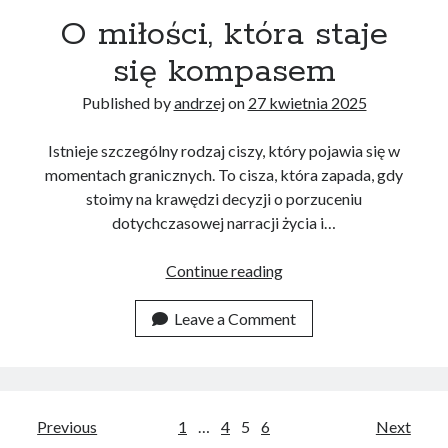
O miłości, która staje
się kompasem
Published by
andrzej
on
27 kwietnia 2025
Istnieje szczególny rodzaj ciszy, który pojawia się w
momentach granicznych. To cisza, która zapada, gdy
stoimy na krawędzi decyzji o porzuceniu
dotychczasowej narracji życia i…
O
Continue reading
miłości,
która
Leave a Comment
staje
się
kompasem
Stronicowanie
Previous
1
…
4
5
6
Next