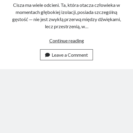
Cisza ma wiele odcieni. Ta, która otacza człowieka w
momentach głębokiej izolacji, posiada szczególną
gęstość — nie jest zwykłą przerwą między dźwiękami,
lecz przestrzenią, w…
Tagi
BLOGOWY AUTO
(14)
O
Continue reading
izolacji
człowieczej
Leave a Comment