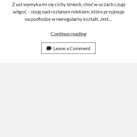
Z ust wymyka mi się cichy śmiech, choć w oczach czuję
wilgoć – stoję nad rozlanym mlekiem, które przyjmuje
na podłodze w nieregularny kształt. Jest…
Śmiech
Continue reading
nad
rozlanym
Leave a Comment
mlekiem