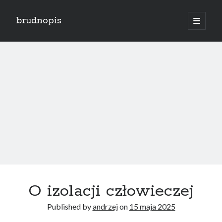
brudnopis
open
primary
Sidebar
menu
Search
brudnopis
Posts
Ostatnie wpisy
Moja wina
Świętość czy przyzwyczajenie?
Koniec przedstawienia
Krąg nienawiści
Po co?
O izolacji człowieczej
Published by
andrzej
on
15 maja 2025
Najnowsze komentarze