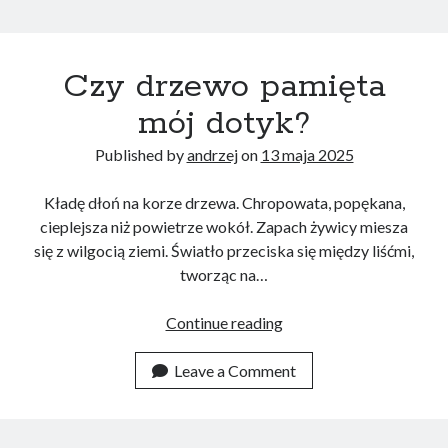
Czy drzewo pamięta
mój dotyk?
Published by
andrzej
on
13 maja 2025
Kładę dłoń na korze drzewa. Chropowata, popękana,
cieplejsza niż powietrze wokół. Zapach żywicy miesza
się z wilgocią ziemi. Światło przeciska się między liśćmi,
tworząc na…
Czy
Continue reading
drzewo
pamięta
Leave a Comment
mój
dotyk?