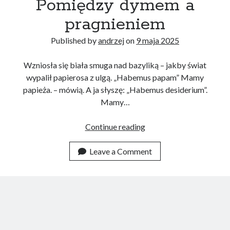
Pomiędzy dymem a
pragnieniem
Published by
andrzej
on
9 maja 2025
Wzniosła się biała smuga nad bazyliką – jakby świat
wypalił papierosa z ulgą. „Habemus papam” Mamy
papieża. – mówią. A ja słyszę: „Habemus desiderium”.
Mamy…
Pomiędzy
Continue reading
dymem
a
Leave a Comment
pragnieniem